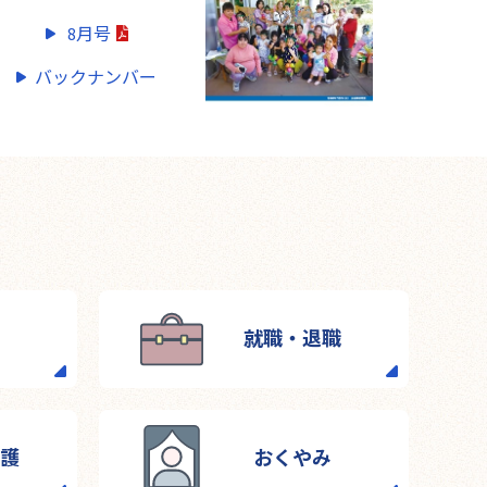
8月号
バックナンバー
就職・退職
介護
おくやみ