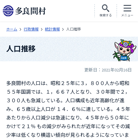
検索する
メニュー
ホーム
行政情報
統計情報
人口推移
人口推移
更新日：2021年02月16日
多良間村の人口は、昭和２５年に３，８００人から昭和
５５年国調では、１，６６７人となり、 ３０年間で２，
３００人も急減している。人口構成も近年高齢化が進
み、６５歳以上人口が １４．６％に達している。４５年
あたりから人口減少は急速になり、４５年から５０年に
かけて２１％ もの減少がみられたが近年になってその減
少率は低くなり横這い傾向が見られるようになっていま