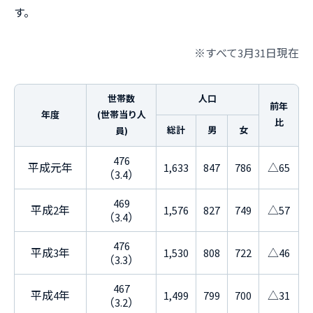
す。
※すべて3月31日現在
世帯数
人口
前年
年度
(世帯当り人
比
総計
男
女
員)
476
平成元年
1,633
847
786
△65
（3.4）
469
平成2年
1,576
827
749
△57
（3.4）
476
平成3年
1,530
808
722
△46
（3.3）
467
平成4年
1,499
799
700
△31
（3.2）